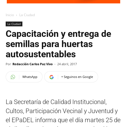
Inicio
La Ciudad
La Ciudad
Capacitación y entrega de
semillas para huertas
autosustentables
Por
Redacción Carlos Paz Vivo
-
24 abril, 2017
WhatsApp
+ Seguinos en Google
La Secretaría de Calidad Institucional,
Cultos, Participación Vecinal y Juventud y
el EPaDEL informa que el día martes 25 de