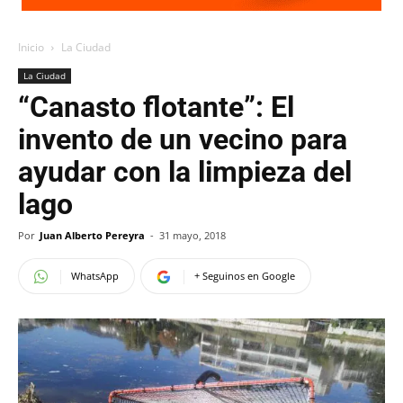
Inicio
La Ciudad
La Ciudad
“Canasto flotante”: El
invento de un vecino para
ayudar con la limpieza del
lago
Por
Juan Alberto Pereyra
-
31 mayo, 2018
WhatsApp
+ Seguinos en Google