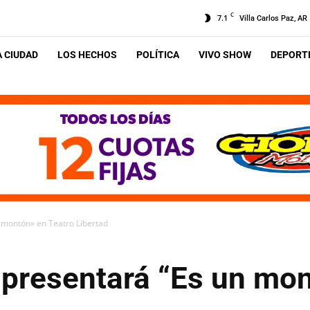
C
7.1
Villa Carlos Paz, AR
A CIUDAD
LOS HECHOS
POLÍTICA
VIVO SHOW
DEPORTE
 montón» en Teatro Libertad
 presentará “Es un mon