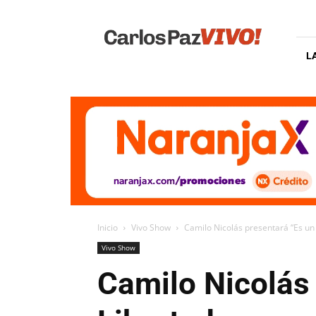
Carlos
Paz
Vivo
L
Inicio
Vivo Show
Camilo Nicolás presentará “Es un
Vivo Show
Camilo Nicolás