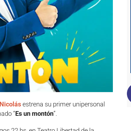
Nicolás
estrena su primer unipersonal
mado “
Es un montón
”.
os 22 hs, en Teatro Libertad de la