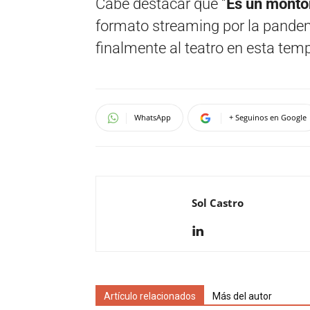
Cabe destacar que “
Es un montó
formato streaming por la pandem
finalmente al teatro en esta te
WhatsApp
+ Seguinos en Google
Sol Castro
Artículo relacionados
Más del autor