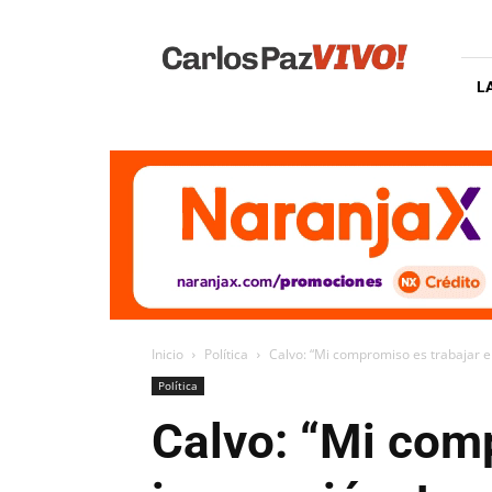
Carlos
Paz
Vivo
L
Inicio
Política
Calvo: “Mi compromiso es trabajar e
Política
Calvo: “Mi com