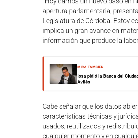
“Hoy damos un nuevo paso en nue
apertura parlamentaria, presenta
Legislatura de Córdoba. Estoy c
implica un gran avance en materia
información que produce la labor 
MIRÁ TAMBIÉN
Iosa pidió la Banca del Ciuda
Avilés
Cabe señalar que los datos abier
características técnicas y juríd
usados, reutilizados y redistribu
cualquier momento y en cualquie