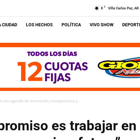
C
8
Villa Carlos Paz, AR
A CIUDAD
LOS HECHOS
POLÍTICA
VIVO SHOW
DEPORTE
n una agenda de innovación, transparencia y...
promiso es trabajar en