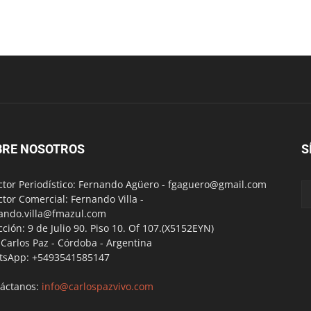
BRE NOSOTROS
S
ctor Periodístico: Fernando Agüero -
fgaguero@gmail.com
ctor Comercial: Fernando Villa -
ando.villa@fmazul.com
cción: 9 de Julio 90. Piso 10. Of 107.(X5152EYN)
a Carlos Paz - Córdoba - Argentina
tsApp: +5493541585147
áctanos:
info@carlospazvivo.com