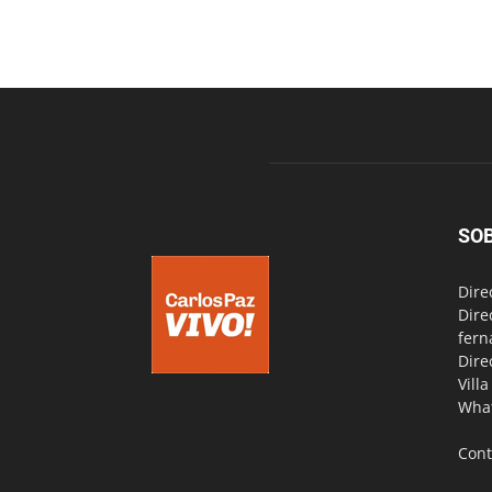
SO
Dire
Dire
fern
Dire
Vill
Wha
Cont