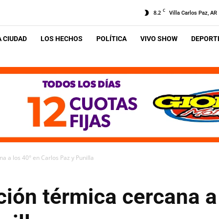
C
8.2
Villa Carlos Paz, AR
A CIUDAD
LOS HECHOS
POLÍTICA
VIVO SHOW
DEPORTE
a a los 40° en Carlos Paz y Punilla
ión térmica cercana a