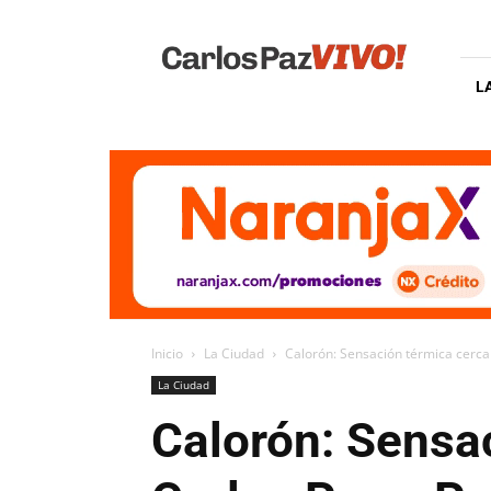
Carlos
Paz
Vivo
L
Inicio
La Ciudad
Calorón: Sensación térmica cercan
La Ciudad
Calorón: Sensac