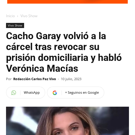
Inicio
Vivo Show
Vivo Show
Cacho Garay volvió a la
cárcel tras revocar su
prisión domiciliaria y habló
Verónica Macías
Por
Redacción Carlos Paz Vivo
-
10 julio, 2023
WhatsApp
+ Seguinos en Google