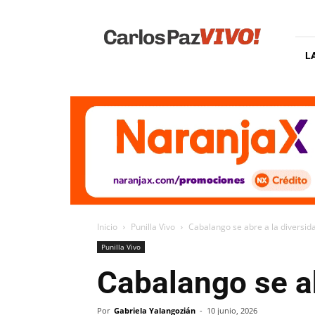
Carlos
Paz
Vivo
L
Inicio
Punilla Vivo
Cabalango se abre a la diversid
Punilla Vivo
Cabalango se ab
Por
Gabriela Yalangozián
-
10 junio, 2026