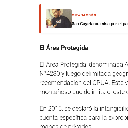
MIRÁ TAMBIÉN
San Cayetano: misa por el pan
El Área Protegida
El Área Protegida, denominada A
N°4280 y luego delimitada geog
recomendación del CPUA. Este va
montañoso que delimita el este d
En 2015, se declaró la intangibi
cuenta específica para la exprop
manos de privados.