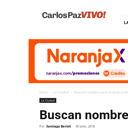
Carlos
Paz
Vivo
L
Inicio
La Ciudad
Buscan nombre para el área prot
La Ciudad
Buscan nombre 
Por
Santiago Berioli
-
30 julio, 2018