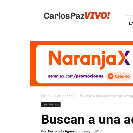
Carlos
Paz
Vivo
L
Inicio
Los Hechos
Buscan a una adolescente desa
Los Hechos
Buscan a una a
Por
Fernando Agüero
-
5 mayo, 2017