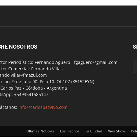
BRE NOSOTROS
S
ctor Periodístico: Fernando Agüero -
fgaguero@gmail.com
ctor Comercial: Fernando Villa -
ando.villa@fmazul.com
cción: 9 de Julio 90. Piso 10. Of 107.(X5152EYN)
a Carlos Paz - Córdoba - Argentina
tsApp: +5493541585147
áctanos:
info@carlospazvivo.com
Ultimas Noticias
Los Hechos
La Ciudad
Vivo Show
Polí