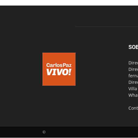
SO
Dire
Dire
fern
Dire
Vill
Wha
Cont
©