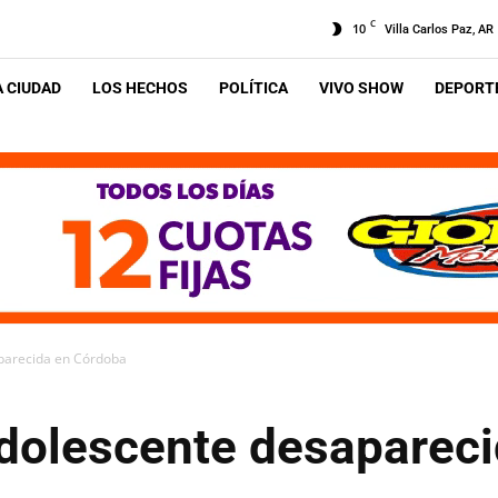
C
10
Villa Carlos Paz, AR
A CIUDAD
LOS HECHOS
POLÍTICA
VIVO SHOW
DEPORTE
parecida en Córdoba
dolescente desaparec