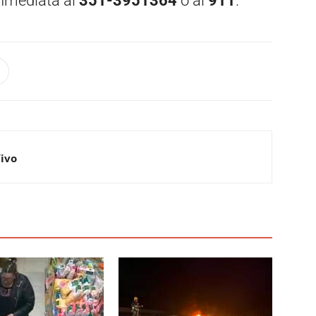
nmediata al
351-3951364
o al
911
.
Vivo