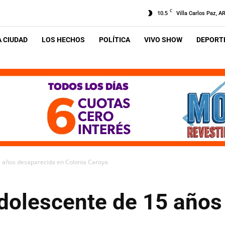
C
10.5
Villa Carlos Paz, A
A CIUDAD
LOS HECHOS
POLÍTICA
VIVO SHOW
DEPORTE
5 años desaparecida en Colonia Caroya
dolescente de 15 años