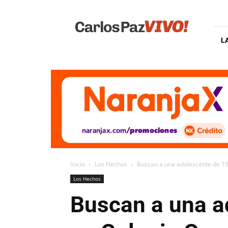
Carlos
Paz
Vivo
L
Inicio
Los Hechos
Buscan a una adolescente de 1
Los Hechos
Buscan a una a