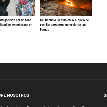
Indignación por un robo
Se incendió un auto en la Autovía de
alidad de «mecheras» en
Punilla: bomberos controlaron las
a
llamas
BRE NOSOTROS
S