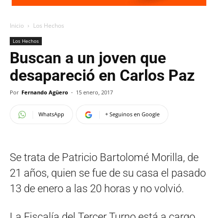
Inicio
Los Hechos
Los Hechos
Buscan a un joven que
desapareció en Carlos Paz
Por
Fernando Agüero
-
15 enero, 2017
WhatsApp
+ Seguinos en Google
Se trata de Patricio Bartolomé Morilla, de
21 años, quien se fue de su casa el pasado
13 de enero a las 20 horas y no volvió.
La Fiscalía del Tercer Turno está a cargo