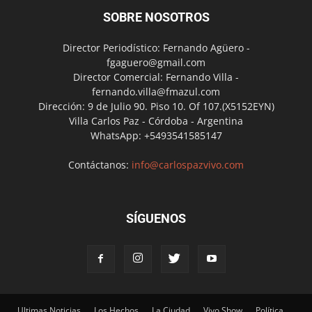
SOBRE NOSOTROS
Director Periodístico: Fernando Agüero -
fgaguero@gmail.com
Director Comercial: Fernando Villa -
fernando.villa@fmazul.com
Dirección: 9 de Julio 90. Piso 10. Of 107.(X5152EYN)
Villa Carlos Paz - Córdoba - Argentina
WhatsApp: +5493541585147
Contáctanos:
info@carlospazvivo.com
SÍGUENOS
Ultimas Noticias
Los Hechos
La Ciudad
Vivo Show
Política