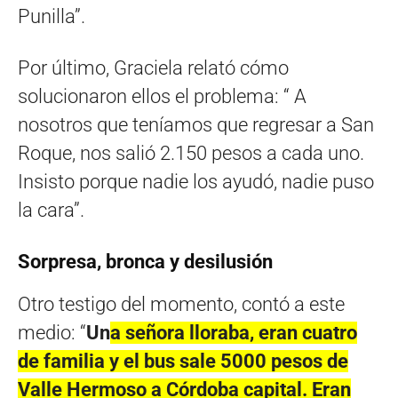
Punilla”.
Por último, Graciela relató cómo
solucionaron ellos el problema: “ A
nosotros que teníamos que regresar a San
Roque, nos salió 2.150 pesos a cada uno.
Insisto porque nadie los ayudó, nadie puso
la cara”.
Sorpresa, bronca y desilusión
Otro testigo del momento, contó a este
medio: “
Un
a señora lloraba, eran cuatro
de familia y el bus sale 5000 pesos de
Valle
H
ermoso a Córdoba
c
apital.
E
ran