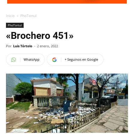
Inicio
PhoTortul
PhoTortul
«Brochero 451»
Por
Luis Tórtolo
-
2 enero, 2022
WhatsApp
+ Seguinos en Google