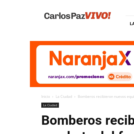
Carlos
Paz
Vivo
L
Inicio
La Ciudad
Bomberos recibieron nuevos equi
La Ciudad
Bomberos recib