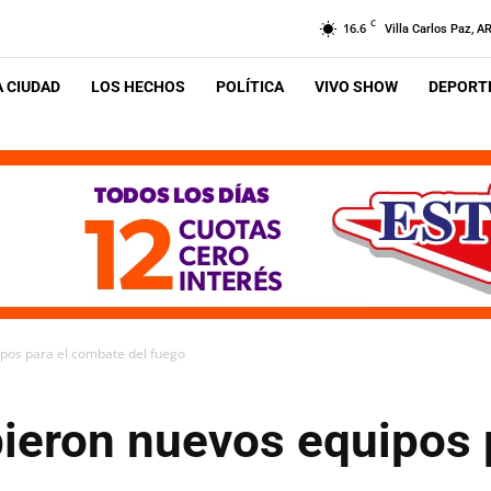
C
16.6
Villa Carlos Paz, A
A CIUDAD
LOS HECHOS
POLÍTICA
VIVO SHOW
DEPORTE
pos para el combate del fuego
ieron nuevos equipos 