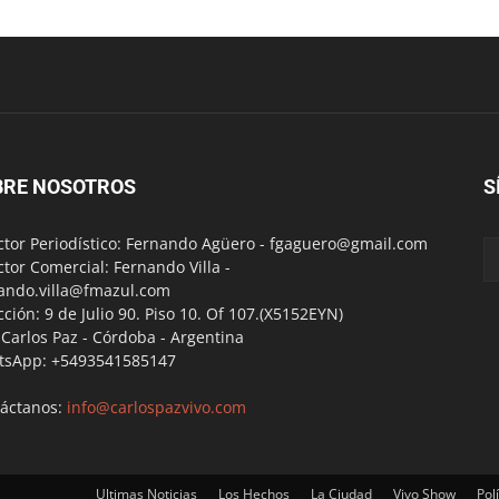
BRE NOSOTROS
S
ctor Periodístico: Fernando Agüero -
fgaguero@gmail.com
ctor Comercial: Fernando Villa -
ando.villa@fmazul.com
cción: 9 de Julio 90. Piso 10. Of 107.(X5152EYN)
a Carlos Paz - Córdoba - Argentina
tsApp: +5493541585147
áctanos:
info@carlospazvivo.com
Ultimas Noticias
Los Hechos
La Ciudad
Vivo Show
Polí