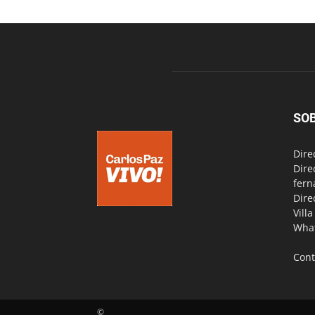
SO
Dire
Dire
fern
Dire
Vill
Wha
Cont
©