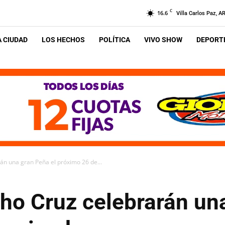
C
16.6
Villa Carlos Paz, A
A CIUDAD
LOS HECHOS
POLÍTICA
VIVO SHOW
DEPORTE
n una gran Peña el próximo 26 de...
ho Cruz celebrarán una