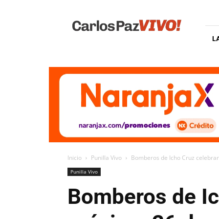
Carlos
Paz
Vivo
L
Inicio
Punilla Vivo
Bomberos de Icho Cruz celebrará
Punilla Vivo
Bomberos de Ic