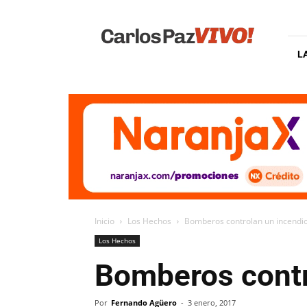
Carlos
Paz
Vivo
L
Inicio
Los Hechos
Bomberos controlan un incendio
Los Hechos
Bomberos contr
Por
Fernando Agüero
-
3 enero, 2017