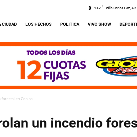
C
13.2
Villa Carlos Paz, AR
A CIUDAD
LOS HECHOS
POLÍTICA
VIVO SHOW
DEPORTE
 forestal en Copina
olan un incendio fores