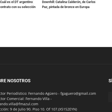
Cuál es el DT argentino
Downhill: Catalina Calderón, de Carlos
ontrato con su selección
Paz, pintada de bronce en Europa
BRE NOSOTROS
S
ctor Periodístico: Fernando Agüero -
fgaguero@gmail.com
ctor Comercial: Fernando Villa -
ando.villa@fmazul.com
cción: 9 de Julio 90. Piso 10. Of 107.(X5152EYN)