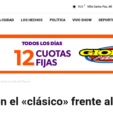
C
15.5
Villa Carlos Paz, AR
A CIUDAD
LOS HECHOS
POLÍTICA
VIVO SHOW
DEPORTE
frente al club de Pesca
en el «clásico» frente a