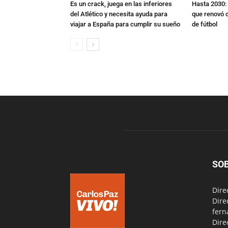
Es un crack, juega en las inferiores
Hasta 2030: 
del Atlético y necesita ayuda para
que renovó c
viajar a España para cumplir su sueño
de fútbol
SO
Dire
Dire
fern
Dire