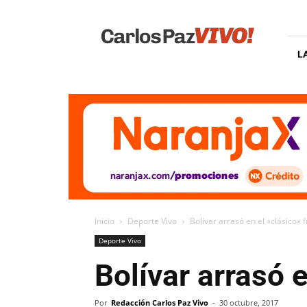
Carlos
Paz
Vivo
L
Inicio
Deporte Vivo
Bolívar arrasó en el «clásico» 
Deporte Vivo
Bolívar arrasó 
Por
Redacción Carlos Paz Vivo
-
30 octubre, 2017