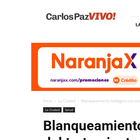
Carlos
Paz
Vivo
L
Inicio
La Ciudad
Blanqueamiento biológico con ozo
La Ciudad
Salud
Blanqueamiento