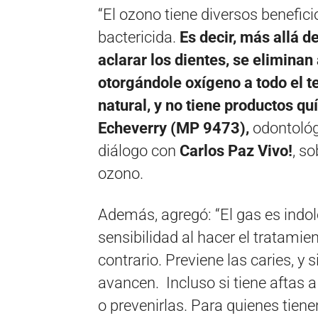
“El ozono tiene diversos benefici
bactericida.
Es decir, más allá d
aclarar los dientes, se elimin
otorgándole oxígeno a todo el t
natural, y no tiene productos qu
Echeverry (MP 9473),
odontológ
diálogo con
Carlos Paz Vivo!
, s
ozono.
Además, agregó: “El gas es indolo
sensibilidad al hacer el tratamien
contrario. Previene las caries, y s
avancen. Incluso si tiene aftas 
o prevenirlas. Para quienes tienen