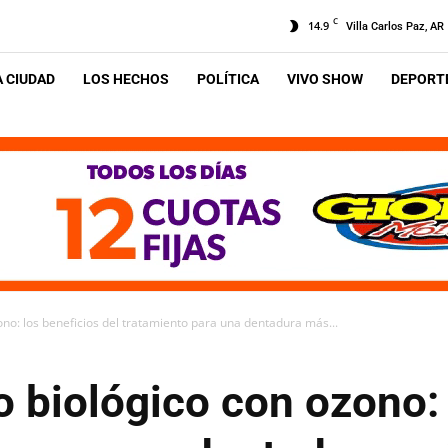
C
14.9
Villa Carlos Paz, AR
A CIUDAD
LOS HECHOS
POLÍTICA
VIVO SHOW
DEPORTE
no: los beneficios del tratamiento para una dentadura más...
 biológico con ozono: 