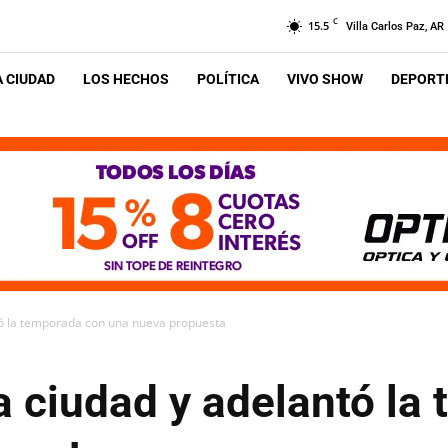
C
15.5
Villa Carlos Paz, AR
A CIUDAD
LOS HECHOS
POLÍTICA
VIVO SHOW
DEPORTE
ntó la temporada con una nueva propuesta
la ciudad y adelantó l