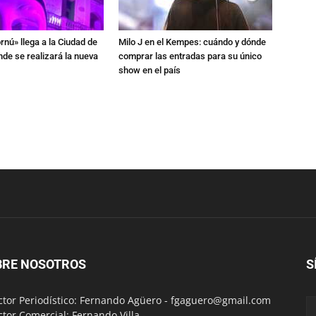
rnú» llega a la Ciudad de
Milo J en el Kempes: cuándo y dónde
de se realizará la nueva
comprar las entradas para su único
show en el país
BRE NOSOTROS
S
ctor Periodístico: Fernando Agüero -
fgaguero@gmail.com
ctor Comercial: Fernando Villa -