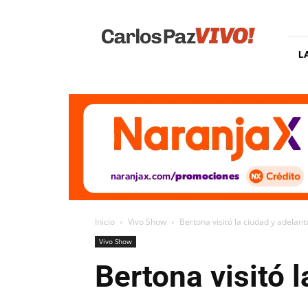
Carlos
Paz
Vivo
L
Inicio
Vivo Show
Bertona visitó la ciudad y adela
Vivo Show
Bertona visitó 