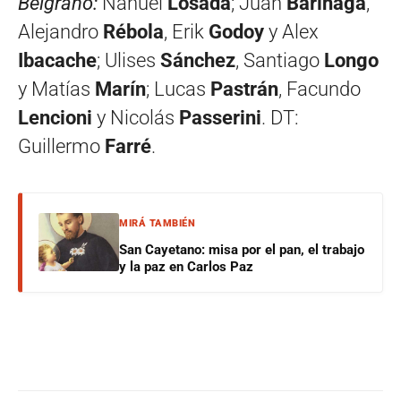
Belgrano:
Nahuel
Losada
; Juan
Barinaga
,
Alejandro
Rébola
, Erik
Godoy
y Alex
Ibacache
; Ulises
Sánchez
, Santiago
Longo
y Matías
Marín
; Lucas
Pastrán
, Facundo
Lencioni
y Nicolás
Passerini
. DT:
Guillermo
Farré
.
MIRÁ TAMBIÉN
San Cayetano: misa por el pan, el trabajo
y la paz en Carlos Paz