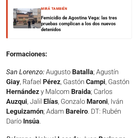
MIRÁ TAMBIÉN
Femicidio de Agostina Vega: las tres
pruebas complican a los dos nuevos
detenidos
Formaciones:
San Lorenzo:
Augusto
Batalla
; Agustín
Giay
, Rafael
Pérez
, Gastón
Campi
, Gastón
Hernández
y Malcom
Braida
; Carlos
Auzqui
, Jalil
Elías
, Gonzalo
Maroni
, Iván
Leguizamón
; Adam
Bareiro
. DT: Rubén
Darío
Insúa
.