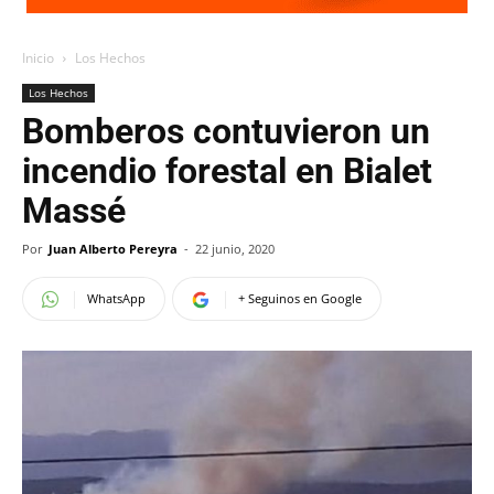
Inicio
Los Hechos
Los Hechos
Bomberos contuvieron un
incendio forestal en Bialet
Massé
Por
Juan Alberto Pereyra
-
22 junio, 2020
WhatsApp
+ Seguinos en Google