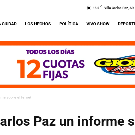
C
15.5
Villa Carlos Paz, AR
A CIUDAD
LOS HECHOS
POLÍTICA
VIVO SHOW
DEPORTE
rme sobre el fernet
rlos Paz un informe so