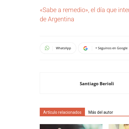
«Sabe a remedio», el día que int
de Argentina
WhatsApp
+ Seguinos en Google
Santiago Berioli
Artículo relacionados
Más del autor