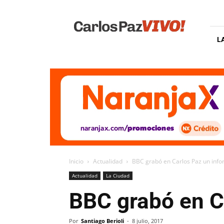
Carlos
Paz
Vivo
L
Inicio
Actualidad
BBC grabó en Carlos Paz un info
Actualidad
La Ciudad
BBC grabó en Ca
Por
Santiago Berioli
-
8 julio, 2017