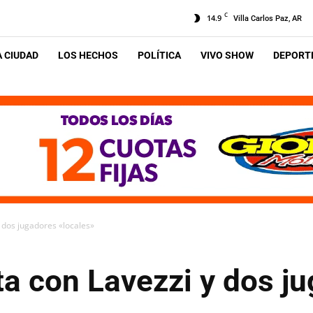
C
14.9
Villa Carlos Paz, AR
A CIUDAD
LOS HECHOS
POLÍTICA
VIVO SHOW
DEPORTE
y dos jugadores «locales»
sta con Lavezzi y dos j