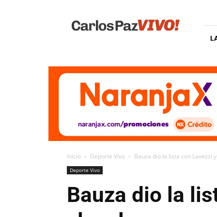
Carlos
Paz
Vivo
L
Inicio
Deporte Vivo
Bauza dio la lista con Lavezzi 
Deporte Vivo
Bauza dio la li