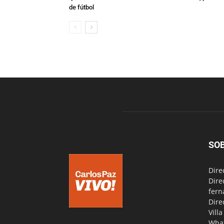
de fútbol
SO
Dire
Dire
fern
Dire
Vill
Wha