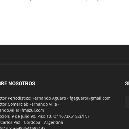
BRE NOSOTROS
S
ctor Periodístico: Fernando Agüero -
fgaguero@gmail.com
ctor Comercial: Fernando Villa -
ando.villa@fmazul.com
cción: 9 de Julio 90. Piso 10. Of 107.(X5152EYN)
a Carlos Paz - Córdoba - Argentina
tsApp: +5493541585147