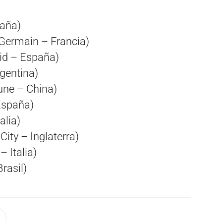
paña)
 Germain – Francia)
rid – España)
gentina)
une – China)
España)
alia)
ity – Inglaterra)
 Italia)
rasil)