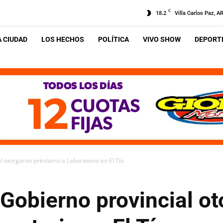
C
18.2
Villa Carlos Paz, A
A CIUDAD
LOS HECHOS
POLÍTICA
VIVO SHOW
DEPORTE
al otorgaron préstamo a Laboratorio en El Tío
 Gobierno provincial o