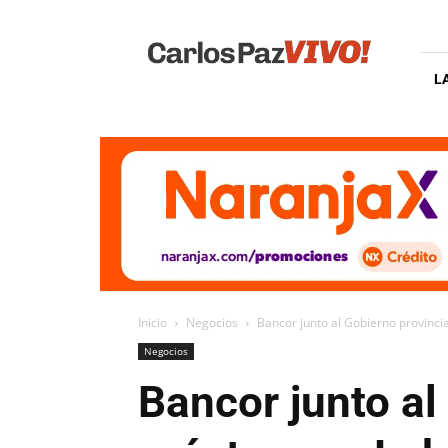
Carlos
Paz
Vivo
L
Inicio
Negocios
Bancor junto al Gobierno provinci
Negocios
Bancor junto al