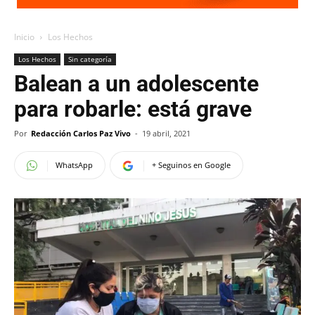
Inicio
Los Hechos
Los Hechos
Sin categoría
Balean a un adolescente
para robarle: está grave
Por
Redacción Carlos Paz Vivo
-
19 abril, 2021
WhatsApp
+ Seguinos en Google