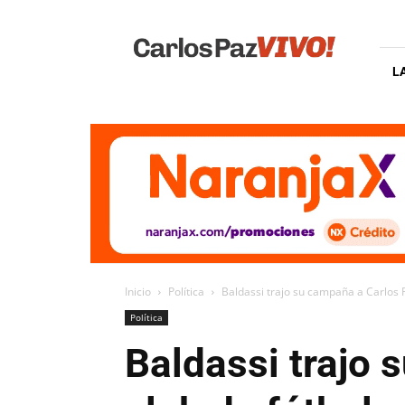
Carlos
Paz
Vivo
L
Inicio
Política
Baldassi trajo su campaña a Carlos P
Política
Baldassi trajo 