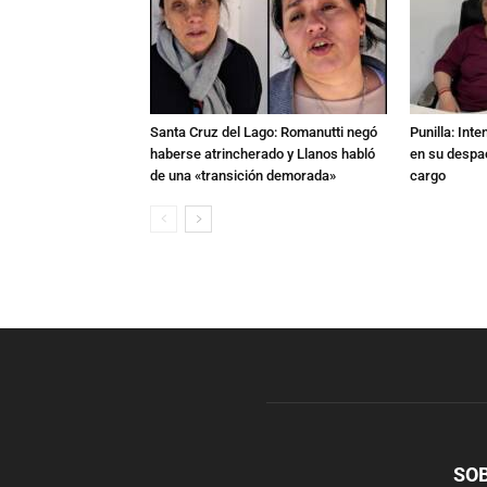
Santa Cruz del Lago: Romanutti negó
Punilla: Int
haberse atrincherado y Llanos habló
en su despac
de una «transición demorada»
cargo
SO