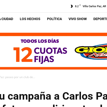
C
8.2
Villa Carlos Paz, AR
A CIUDAD
LOS HECHOS
POLÍTICA
VIVO SHOW
DEPORTE
az: paseo por un club de...
su campaña a Carlos P