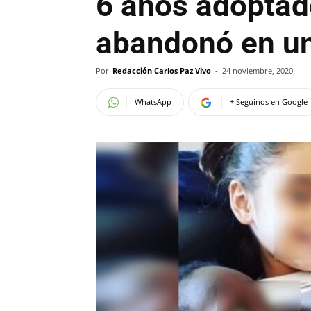
6 años adoptad
abandonó en u
Por
Redacción Carlos Paz Vivo
-
24 noviembre, 2020
WhatsApp
+ Seguinos en Google