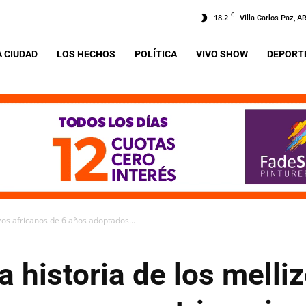
C
18.2
Villa Carlos Paz, A
A CIUDAD
LOS HECHOS
POLÍTICA
VIVO SHOW
DEPORTE
izos africanos de 6 años adoptados...
a historia de los melli