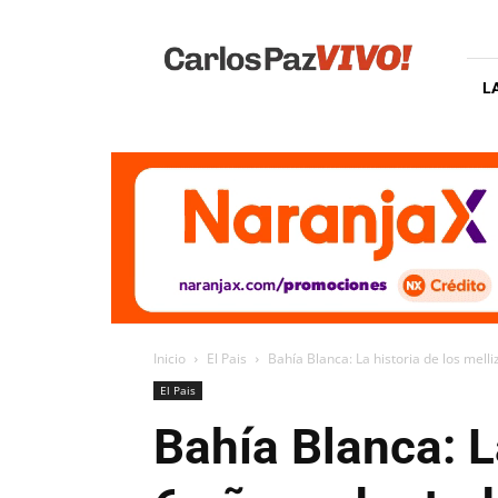
Carlos
Paz
Vivo
L
Inicio
El Pais
Bahía Blanca: La historia de los mell
El Pais
Bahía Blanca: L