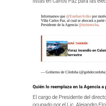
listas en Carlos Paz para las ele
Informamos que
@EstebanAviles
por motivo
Villa Carlos Paz, al cual se abocará a partir
Presidente de la Agencia
@turismocba
.
MIRÁ TAMBIÉN
Voraz incendio en Calam
terrestre
— Gobierno de Córdoba (@gobdecordoba
Quién lo reemplaza en la Agencia a 
El cargo de Presidente del direc
ocupado por el Lic. Alejandro E