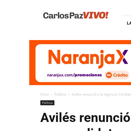
Carlos
Paz
Vivo
L
Inicio
Política
Avilés renunció a la Agencia Córdob
Política
Avilés renunci