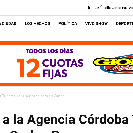
C
10.5
Villa Carlos Paz, A
A CIUDAD
LOS HECHOS
POLÍTICA
VIVO SHOW
DEPORTE
a Turismo para ser candidato en Carlos...
ó a la Agencia Córdoba