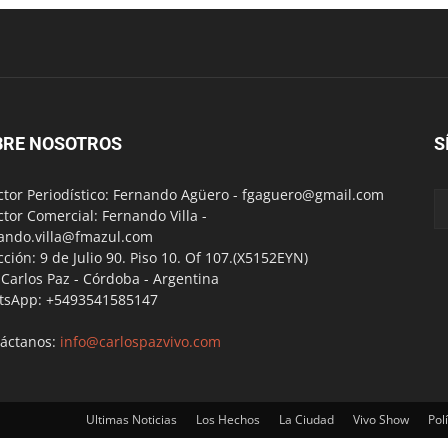
BRE NOSOTROS
S
ctor Periodístico: Fernando Agüero -
fgaguero@gmail.com
ctor Comercial: Fernando Villa -
ando.villa@fmazul.com
cción: 9 de Julio 90. Piso 10. Of 107.(X5152EYN)
a Carlos Paz - Córdoba - Argentina
tsApp: +5493541585147
áctanos:
info@carlospazvivo.com
Ultimas Noticias
Los Hechos
La Ciudad
Vivo Show
Polí