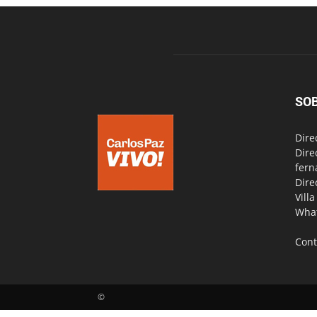
SO
Dire
Dire
fern
Dire
Vill
Wha
Cont
©