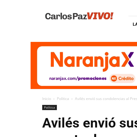
Carlos
Paz
Vivo
L
Inicio
Política
Avilés envió sus condolencias al Pre
Política
Avilés envió su