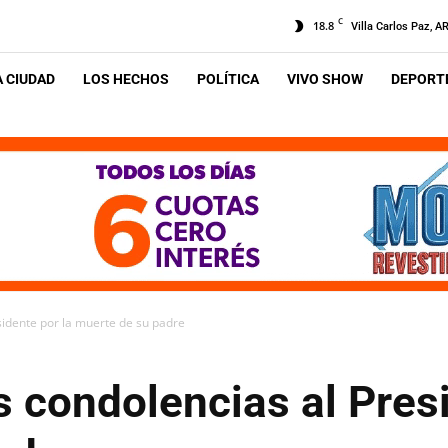
C
18.8
Villa Carlos Paz, A
A CIUDAD
LOS HECHOS
POLÍTICA
VIVO SHOW
DEPORTE
sidente por la muerte de su padre
s condolencias al Pres