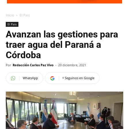
Inicio
El Pais
El Pais
Avanzan las gestiones para
traer agua del Paraná a
Córdoba
Por
Redacción Carlos Paz Vivo
-
20 diciembre, 2021
WhatsApp
+ Seguinos en Google