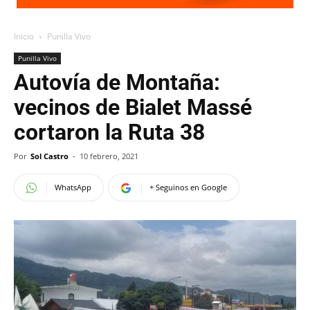
Inicio
Punilla Vivo
Punilla Vivo
Autovía de Montaña:
vecinos de Bialet Massé
cortaron la Ruta 38
Por
Sol Castro
-
10 febrero, 2021
WhatsApp
+ Seguinos en Google