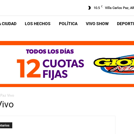
C
10.5
Villa Carlos Paz, A
A CIUDAD
LOS HECHOS
POLÍTICA
VIVO SHOW
DEPORTE
 Paz Vivo
Vivo
tarios