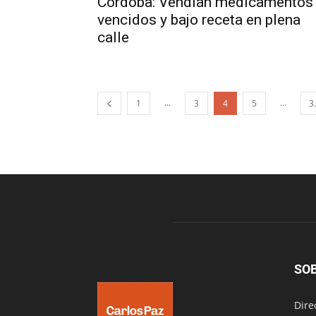
Córdoba: Vendían medicamentos
vencidos y bajo receta en plena
calle
...
...
1
3
4
5
3
SO
Dire