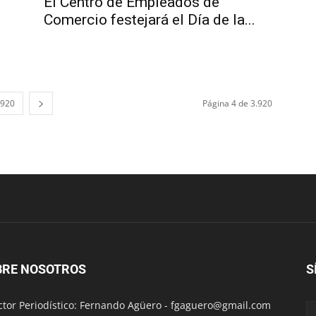
El Centro de Empleados de
Comercio festejará el Día de la...
.920
Página 4 de 3.920
BRE NOSOTROS
S
ctor Periodístico: Fernando Agüero -
fgaguero@gmail.com