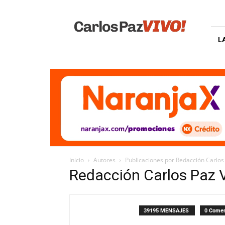
Carlos
Paz
Vivo
L
Inicio
Autores
Publicaciones por Redacción Carlos
Redacción Carlos Paz 
39195 MENSAJES
0 Comen