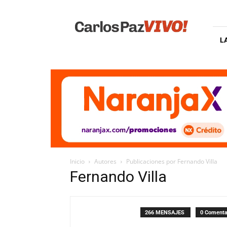
Carlos
Paz
Vivo
L
Inicio
Autores
Publicaciones por Fernando Villa
Fernando Villa
266 MENSAJES
0 Comenta