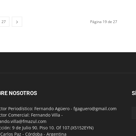
27
Página 19 de 27
BRE NOSOTROS
S
ctor Periodístico: Fernando Agüero -
fgaguero@gmail.com
ctor Comercial: Fernando Villa -
ando.villa@fmazul.com
cción: 9 de Julio 90. Piso 10. Of 107.(X5152EYN)
a Carlos Paz - Córdoba - Argentina