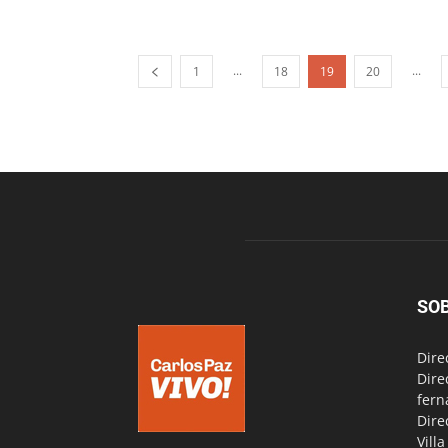
...
...
1
18
19
20
SO
Dire
Dire
fern
Dire
Vill