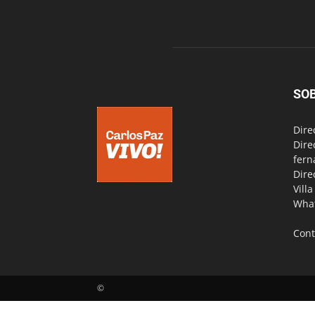
SO
Dire
Dire
fern
Dire
Vill
Wha
Cont
©