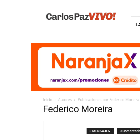
Carlos
Paz
Vivo
L
Inicio
Autores
Publicaciones por Federico Moreira
Federico Moreira
5 MENSAJES
0 Comentari