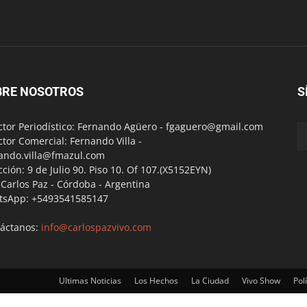
BRE NOSOTROS
S
ctor Periodístico: Fernando Agüero -
fgaguero@gmail.com
ctor Comercial: Fernando Villa -
ando.villa@fmazul.com
cción: 9 de Julio 90. Piso 10. Of 107.(X5152EYN)
a Carlos Paz - Córdoba - Argentina
tsApp: +5493541585147
áctanos:
info@carlospazvivo.com
Ultimas Noticias
Los Hechos
La Ciudad
Vivo Show
Polí