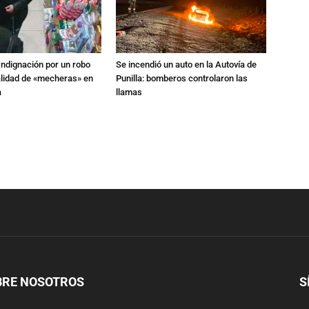
Indignación por un robo
Se incendió un auto en la Autovía de
alidad de «mecheras» en
Punilla: bomberos controlaron las
a
llamas
BRE NOSOTROS
S