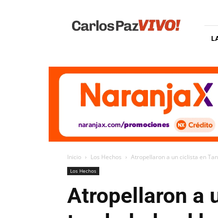
Carlos
Paz
Vivo
L
Inicio
Los Hechos
Atropellaron a un ciclista en Tan
Los Hechos
Atropellaron a u