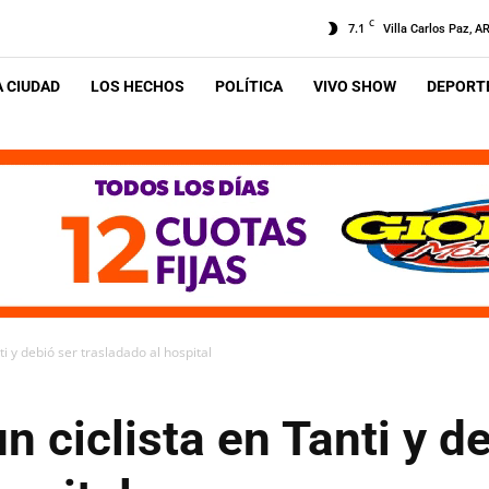
C
7.1
Villa Carlos Paz, A
A CIUDAD
LOS HECHOS
POLÍTICA
VIVO SHOW
DEPORTE
ti y debió ser trasladado al hospital
n ciclista en Tanti y d