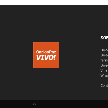
SO
Dire
Dire
fern
Dire
Vill
Wha
Cont
©