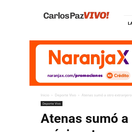
Carlos
Paz
Vivo
L
Inicio
Deporte Vivo
Atenas sumó a otro extranjero
Deporte Vivo
Atenas sumó a o