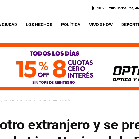
C
10.5
Villa Carlos Paz, A
A CIUDAD
LOS HECHOS
POLÍTICA
VIVO SHOW
DEPORTE
 y se prepara para la próxima temporada...
tro extranjero y se pr