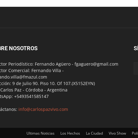
BRE NOSOTROS
S
ctor Periodístico: Fernando Agüero -
fgaguero@gmail.com
ctor Comercial: Fernando Villa -
ando.villa@fmazul.com
cción: 9 de Julio 90. Piso 10. Of 107.(X5152EYN)
a Carlos Paz - Córdoba - Argentina
tsApp: +5493541585147
áctanos:
info@carlospazvivo.com
Ultimas Noticias
Los Hechos
La Ciudad
Vivo Show
Polí