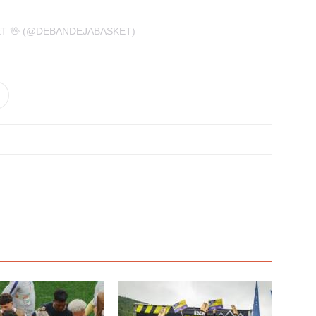
ET 🖖 (@DEBANDEJABASKET)