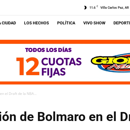
C
11.6
Villa Carlos Paz, AR
A CIUDAD
LOS HECHOS
POLÍTICA
VIVO SHOW
DEPORTE
en el Draft de la NBA...
ción de Bolmaro en el D