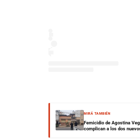
MIRÁ TAMBIÉN
Femicidio de Agostina Veg
complican a los dos nuevo