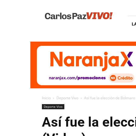
Carlos
Paz
Vivo
L
Inicio
Deporte Vivo
Así fue la elección de Bolmaro 
Deporte Vivo
Así fue la elec