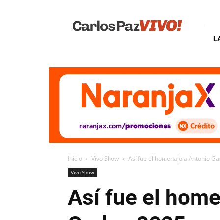
Carlos
Paz
Vivo
L
Inicio
Vivo Show
Así fue el homenaje a Antonio Ga
Vivo Show
Así fue el home