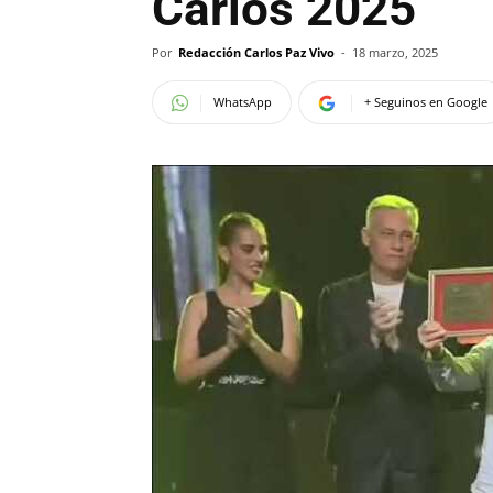
Carlos 2025
Por
Redacción Carlos Paz Vivo
-
18 marzo, 2025
WhatsApp
+ Seguinos en Google