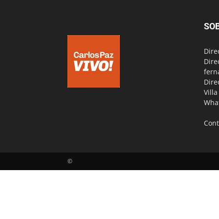
SO
Dire
Dire
fern
Dire
Vill
Wha
Cont
©