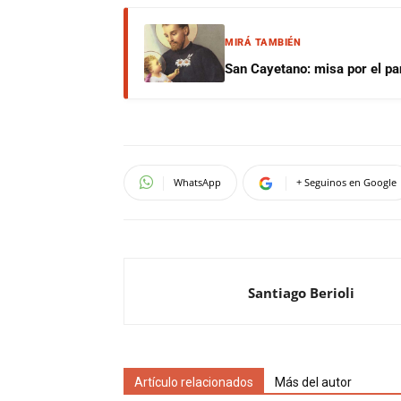
MIRÁ TAMBIÉN
San Cayetano: misa por el pan
WhatsApp
+ Seguinos en Google
Santiago Berioli
Artículo relacionados
Más del autor