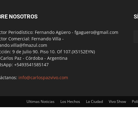
BRE NOSOTROS
S
ctor Periodístico: Fernando Agüero -
fgaguero@gmail.com
ctor Comercial: Fernando Villa -
ando.villa@fmazul.com
cción: 9 de Julio 90. Piso 10. Of 107.(X5152EYN)
a Carlos Paz - Córdoba - Argentina
tsApp: +5493541585147
áctanos:
info@carlospazvivo.com
Ultimas Noticias
Los Hechos
La Ciudad
Vivo Show
Polí