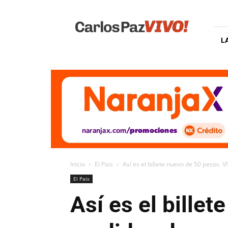
Carlos
Paz
Vivo
L
Inicio
El Pais
Así es el billete nuevo de 50 pesos. 
El Pais
Así es el bille