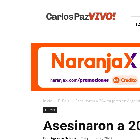
Carlos
Paz
Vivo
L
Inicio
El Pais
Asesinaron a 204 mujeres en Argent
El Pais
Asesinaron a 2
Por
Agencia Telam
-
2 septiembre, 2023