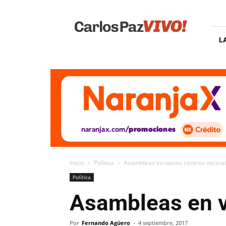
Carlos
Paz
Vivo
L
Inicio
Política
Asambleas en varios centros vecina
Política
Asambleas en v
Por
Fernando Agüero
-
4 septiembre, 2017