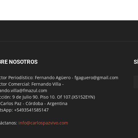
BRE NOSOTROS
S
ctor Periodístico: Fernando Agüero -
fgaguero@gmail.com
ctor Comercial: Fernando Villa -
ando.villa@fmazul.com
cción: 9 de Julio 90. Piso 10. Of 107.(X5152EYN)
a Carlos Paz - Córdoba - Argentina
tsApp: +5493541585147
áctanos:
info@carlospazvivo.com