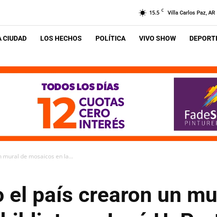
C
15.5
Villa Carlos Paz, AR
A CIUDAD
LOS HECHOS
POLÍTICA
VIVO SHOW
DEPORTE
n mural de mosaicos en la...
o el país crearon un mu