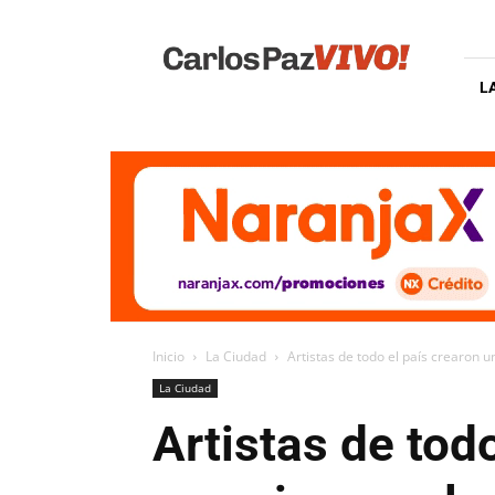
Carlos
Paz
Vivo
L
Inicio
La Ciudad
Artistas de todo el país crearon u
La Ciudad
Artistas de tod