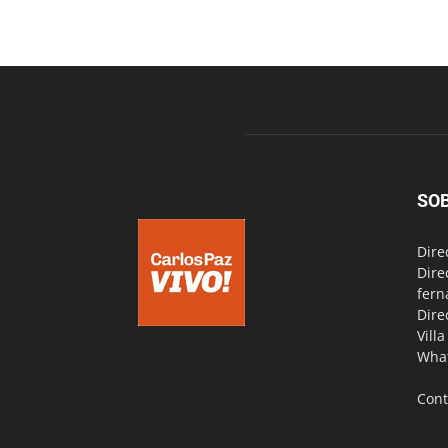
SO
Dire
Dire
fern
Dire
Vill
Wha
Cont