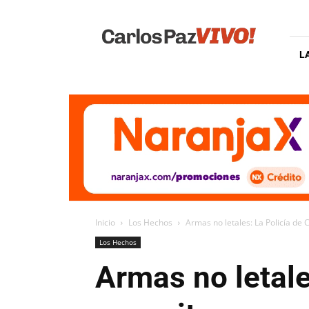
Carlos
Paz
Vivo
L
Inicio
Los Hechos
Armas no letales: La Policía d
Los Hechos
Armas no letal