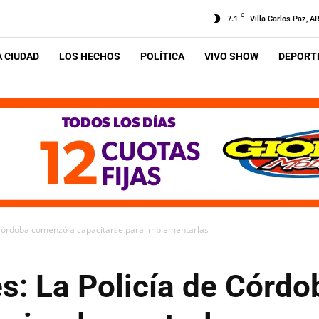
C
7.1
Villa Carlos Paz, A
A CIUDAD
LOS HECHOS
POLÍTICA
VIVO SHOW
DEPORTE
e Córdoba comenzó a capacitarse para implementarlas
es: La Policía de Córd