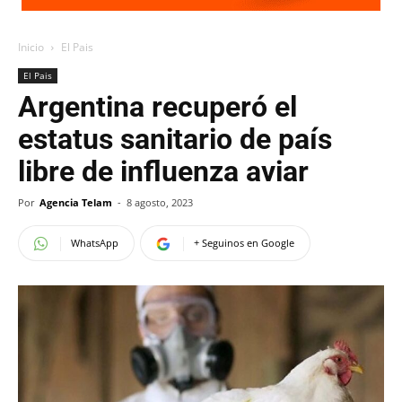
Inicio
El Pais
El Pais
Argentina recuperó el
estatus sanitario de país
libre de influenza aviar
Por
Agencia Telam
-
8 agosto, 2023
WhatsApp
+ Seguinos en Google