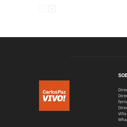
SO
Dire
Dire
fern
Dire
Vill
Wha