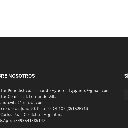
BRE NOSOTROS
S
ctor Periodístico: Fernando Agüero -
fgaguero@gmail.com
ctor Comercial: Fernando Villa -
ando.villa@fmazul.com
cción: 9 de Julio 90. Piso 10. Of 107.(X5152EYN)
a Carlos Paz - Córdoba - Argentina
tsApp: +5493541585147