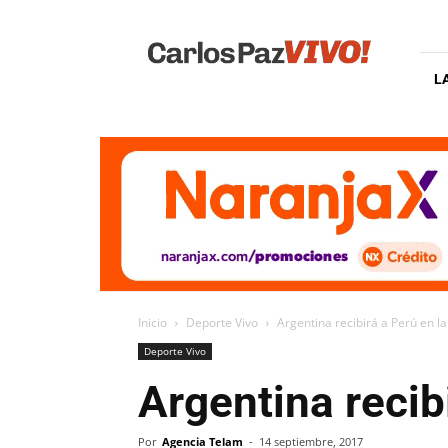
Carlos
Paz
Vivo
L
Inicio
Deporte Vivo
Argentina recibirá a Perú en 
Deporte Vivo
Argentina recib
Por
Agencia Telam
-
14 septiembre, 2017