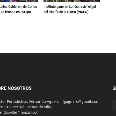
talina Calderón, de Carlos
Instituto ganó en Lanús: reviví el gol
a de bronce en Europa
del triunfo de la Gloria (VIDEO)
BRE NOSOTROS
S
ctor Periodístico: Fernando Agüero -
fgaguero@gmail.com
ctor Comercial: Fernando Villa -
ando.villa@fmazul.com