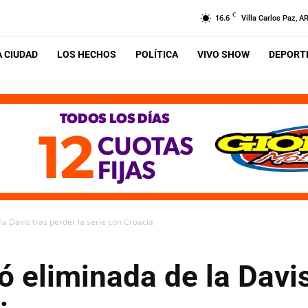
C
16.6
Villa Carlos Paz, A
A CIUDAD
LOS HECHOS
POLÍTICA
VIVO SHOW
DEPORTE
a Davis tras perder la serie con Croacia
 eliminada de la Davis