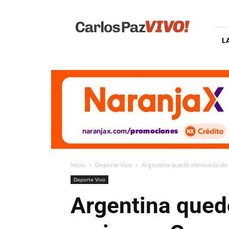
Carlos
Paz
Vivo
L
Inicio
Deporte Vivo
Argentina quedó eliminada de l
Deporte Vivo
Argentina quedó