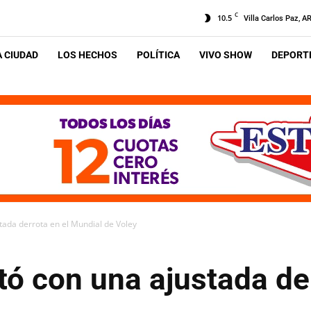
C
10.5
Villa Carlos Paz, A
A CIUDAD
LOS HECHOS
POLÍTICA
VIVO SHOW
DEPORTE
tada derrota en el Mundial de Voley
ó con una ajustada der