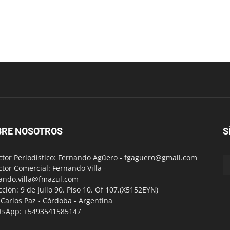
BRE NOSOTROS
S
ctor Periodístico: Fernando Agüero -
fgaguero@gmail.com
ctor Comercial: Fernando Villa -
ando.villa@fmazul.com
cción: 9 de Julio 90. Piso 10. Of 107.(X5152EYN)
a Carlos Paz - Córdoba - Argentina
tsApp: +5493541585147