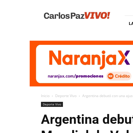
Carlos
Paz
Vivo
L
Inicio
Deporte Vivo
Argentina debutó con una ajus
Deporte Vivo
Argentina debut