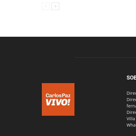
SO
Dire
Dire
fern
Dire
Vill
Wha