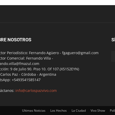
BRE NOSOTROS
S
ctor Periodístico: Fernando Agüero -
fgaguero@gmail.com
ctor Comercial: Fernando Villa -
ando.villa@fmazul.com
cción: 9 de Julio 90. Piso 10. Of 107.(X5152EYN)
a Carlos Paz - Córdoba - Argentina
tsApp: +5493541585147
áctanos:
info@carlospazvivo.com
Ultimas Noticias
Los Hechos
La Ciudad
Vivo Show
Polí