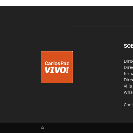
SO
Dire
Dire
fern
Dire
Vill
Wha
Cont
©