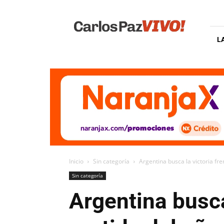
Carlos
Paz
Vivo
L
Inicio
Sin categoría
Argentina busca la victoria fren
Sin categoría
Argentina busca