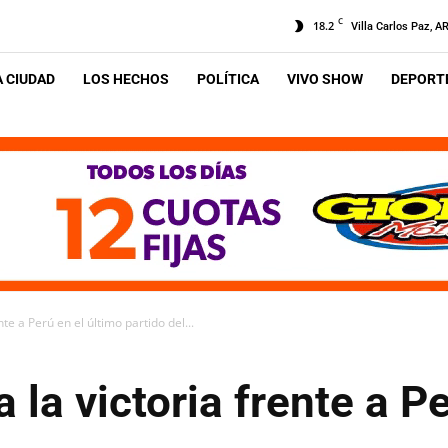
C
18.2
Villa Carlos Paz, A
A CIUDAD
LOS HECHOS
POLÍTICA
VIVO SHOW
DEPORTE
te a Perú en el último partido del...
 la victoria frente a Pe