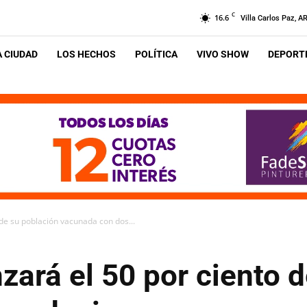
C
16.6
Villa Carlos Paz, A
A CIUDAD
LOS HECHOS
POLÍTICA
VIVO SHOW
DEPORTE
 de su población vacunada con dos...
zará el 50 por ciento 