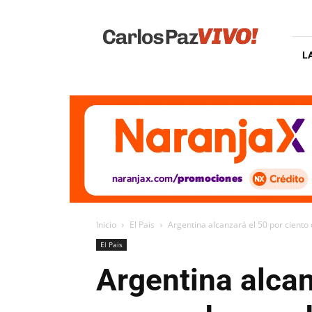
Carlos
Paz
Vivo
L
Inicio
El Pais
Argentina alcanzará el 50 por ciento
El Pais
Argentina alcan