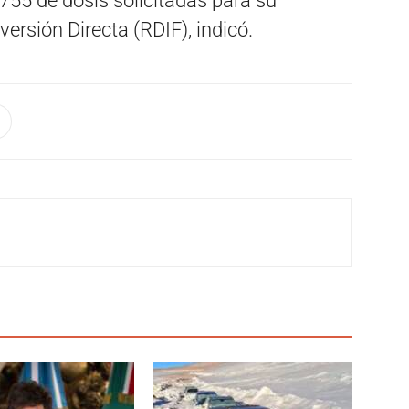
755 de dosis solicitadas para su
ersión Directa (RDIF), indicó.