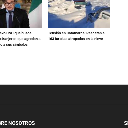
nuevo DNU que busca
Tensión en Catamarca: Rescatan a
xtranjeros que agredan a
163 turistas atrapados en la nieve
 o a sus símbolos
BRE NOSOTROS
S